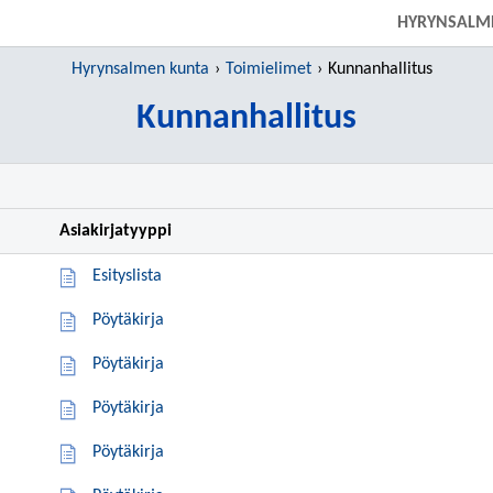
SIIRRY SUORAAN PÄÄSISÄLTÖÖN
HYRYNSALM
Hyrynsalmen kunta
Toimielimet
Kunnanhallitus
Kunnanhallitus
Asiakirjatyyppi
Esityslista
Pöytäkirja
Pöytäkirja
Pöytäkirja
Pöytäkirja